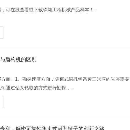
，可在线查看或下载玖翊工程机械产品样本！...
锤与盾构机的区别
】
损方面。1、勘探速度方面，集束式潜孔锤凿透三米厚的岩层需要
锤通过钻头钻取的方式进行勘探，...
新专利：解密可靠性集束式潜孔锤子的创新之路