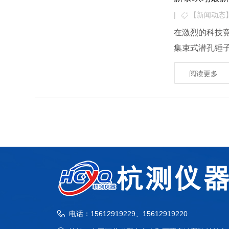
|
【新闻动态
在激烈的科技
集束式潜孔锤子
阅读更多
电话：15612919229、15612919220