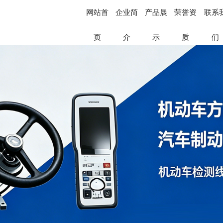
网站首
企业简
产品展
荣誉资
联系
页
介
示
质
们